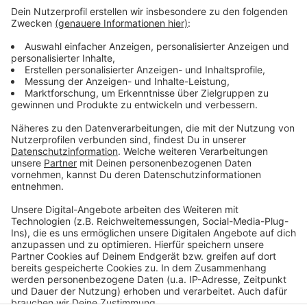
Cheftrainer Markus Gisdol, kann der 1. FC Köln nur
einen Punkt in Richtung Klassenerhalt mitnehmen. Der
FC liegt weiter auf dem 17. Tabellenplatz.
Am nächsten Sonntag geht es im Aufsteigerduell
gegen Union Berlin. Anpfiff ist um 15:30 Uhr, Radio Köln
überträgt wie immer live mit FC Reporter Guido
Ostrowski bereits ab 15:00 Uhr.
Anzeige
Anzeige
Anzeige