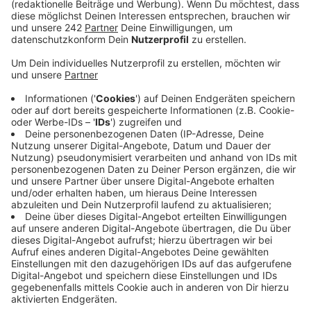
zum Unentschieden machen.
Veröffentlicht:
Samstag, 30.11.2019 17:51
Anzeige
Wegen zwei roter Karten gegen Kölns Rafael Czichos
(39. Minute) und den Augsburger André Hahn (44.
Minute), spielten die beiden Mannschaften aus dem
unteren Tabellendrittel nach 44 Minuten nur noch mit
zehn Spielern. Kurz zuvor hatte Florian Niederlechner
die Überzahl der Gäste genutzt und Augsburg zur 1:0
Führung geschossen. Diese Führung behielten die
Franken bis zur 86. Minute. Dann sorgte Jhon Córdoba
mit einem Alleingang für den Ausgleichstreffer zum
1:1.
Nach dem zweiten Spiel unter dem neuen FC-