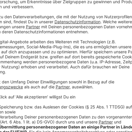
Tom Gregory über seine Verb
Anzeige
Was für ihn zählt, ist die Musik und das Gefühl, dass i
der Strecke bleibt. Er sagt von sich selbst, dass er
seiner Vision folge. Mit "Heaven In A World So Cold" h
Richtung gewagt. Hier könnt ihr euch sein Debütalbu
Anzeige
Anzeige