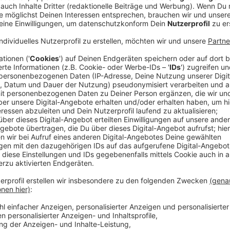
"Organisch, urban, ausdrucksstark": So wird das ers
Schauspieler Tom Gregory beschrieben. "Heaven In 
und einem Bonustrack daher. Sie erzählen Geschicht
Geschichten über seine Erfahrungen in zwischenmens
zu Gitarren (im Song "Fingetips") und der Angst vorm
Anzeige
Geboren und aufgewachsen ist Tom Gregory mit sei
Englands. Blackpool ist ein kleines Fischerdorf ohne 
Heimat ist Deutschland. Das kommt einem irgendwie
"Beatles" von Hamburg aus ihre Weltkarriere startet
musikalischen Legenden. Und seine Ansprüche an sich
davor einen Job zu machen, den ich hasse. Ich war ni
Anzeige