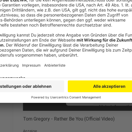
Wir benötigen Ihre Z
den YouTube Video
laden!
Wir verwenden einen S
Drittanbieters, um V
einzubetten. Dieser Servi
Ihren Aktivitäten sammeln.
die Details durch und s
Nutzung des Service zu, 
anzusehen
Mehr Informati
Tom Gregory - Rather Be You (Official Video)
Akzeptieren
Anzeige