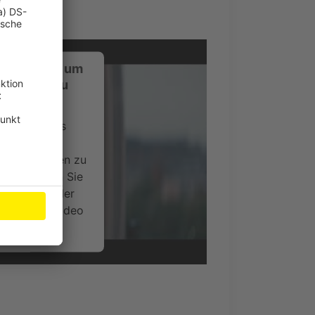
ustimmung, um
-Service zu
ervice eines
ideoinhalte
ce kann Daten zu
 Bitte lesen Sie
timmen Sie der
um dieses Video
.
onen