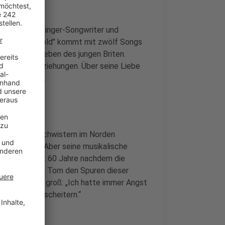
te Album des Singer-Songwriter und
A World So Cold" kommt mit zwölf Songs
en aus dem Leben des jungen Briten.
chlichen Beziehungen. Über seine Liebe
 älter werden.
nen zwei Geschwistern im Norden
viel Glamour. Aber seine musikalische
 bekannt vor: 60 Jahre nachdem die
en, folgt auch Tom den Spuren dieser
 selbst sind groß: „Ich hatte immer Angst
e besorgt zu scheitern.“