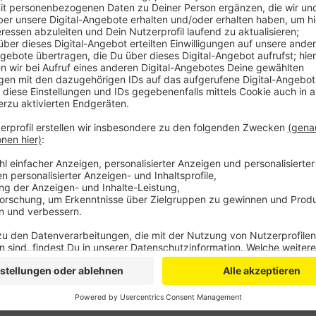
Wie der Veranstalter mitteilt, könnt ihr euch ab sof
anmelden. Im vergangenen Jahr gingen rund 200 Prof
die Startplätze begrenzt sind, empfiehlt der Veranst
Infos findet ihr hier!
Anzeige