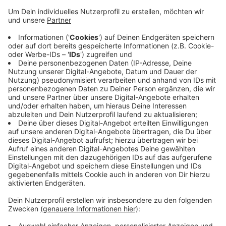
Anzeige
Die Frau war auf der rechten Fahrspur in Richtung Köln
unterwegs. Bisher ist noch ungeklärt, warum sie auf
das Stauende auffuhr.
Durch den Zusammenstoß wurden vier Fahrzeuge
ineinandergeschoben, die Kölnerin selbst und der
andere Fahrer verletzten sich schwer. Ein weiterer
Autofahrer zog sich leichte Verletzungen zu. Der
vierte Beteiligte blieb glücklicherweise unverletzt.
Anzeige