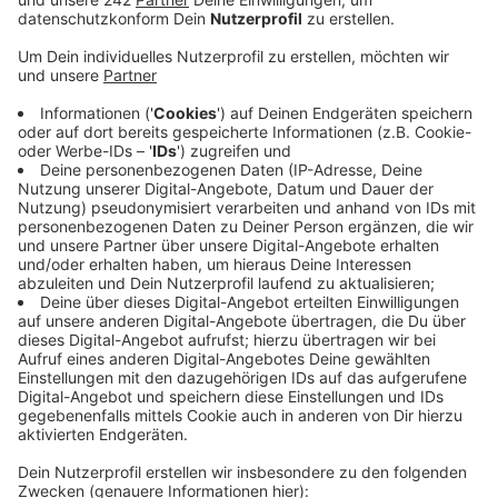
Agentur für Arbeit hervor.
Veröffentlicht:
Montag, 02.09.2024 06:01
Anzeige
Ende August waren noch fast 1600 junge Menschen
auf der Suche nach einer Ausbildungsstelle. Rund 10
Prozent mehr als im Vorjahresmonat. Der
Gewerkschaftsbund NRW fordert zum Start des
neuen Ausbildungsjahres, dass die Unternehmen noch
mehr Ausbildungsstellen schaffen und zwar in
den Bereichen und Regionen, wo die Stellen fehlen. Bei
Ford in Köln zum Beispiel starten dieses Mal 154
Auszubildende. Sie konnten zwischen acht
verschiedenen Ausbildungsberufen sowie drei dualen
Studiengängen wählen.