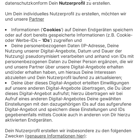
habe, gebe es dabei für die Besucher neue Regeln.
Veröffentlicht:
Dienstag, 09.06.2020 07:46
Anzeige
Besuche sind täglich zwischen 15 und 19 Uhr möglich.
Die Besuchszeiten sind nicht nur beschränkt, die
Besucher müssen sich vorab auch registrieren und
einige Fragen beantworten. Dazu muss möglichst
rechtzeitig am Tag des Besuchs mit einem
Smartphone die 0221 478 55 777 gewählt werden.
Dann bekommt man eine SMS mit einem Link zu einem
Fragebogen. Wenn dieser ausgefüllt ist, bekommt der
Besucher automatisch einen Zutritts-Barcode
geschickt, ähnlich wie bei einer Flugreise.
Anzeige