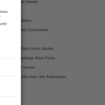
Fiasko, Höhner, Kasalla
u
a, Miljö, Cat Ballou
, Mo-Torres, Lupo, Domstürmer
l (WDR)
köpp, Brings, Bläck Fööss, Kasalla
r, Miljö, Klüngelköpp, Bläck Fööss
s, Miljö, Björn Heuser
 gesamte Familie statt. Alle Änderungen