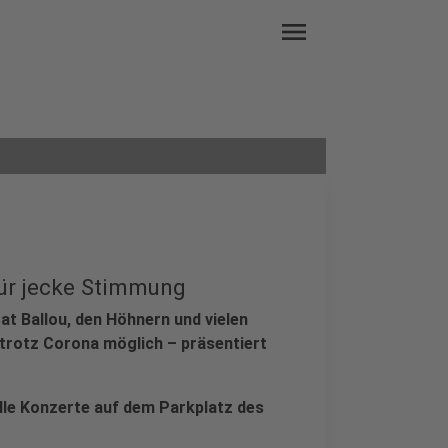
menu
für jecke Stimmung
Cat Ballou, den Höhnern und vielen
trotz Corona möglich – präsentiert
lle Konzerte auf dem Parkplatz des