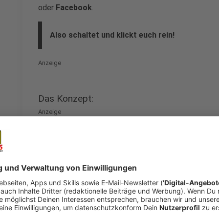
oder
Facebook
.
Also schaltet und klickt euch rein!
Anzeige
Das Konzept:
Anzeige
Alle Jecken – natürlich gerne kostümiert – dürfen g
Schutzverordnung mit maximal zwei Haushalten in ihr
Tickets werden kontaktfrei gescannt. Anschließend
Personal eingewiesen. Es gilt: Wer zuerst kommt, kan
Reihen ergattern. Insgesamt finden in Köln bis zu 3
eine gute Sicht in den hinteren Reihen zu garantier
Tonübertragung findet über das eigene UKW-Radio st