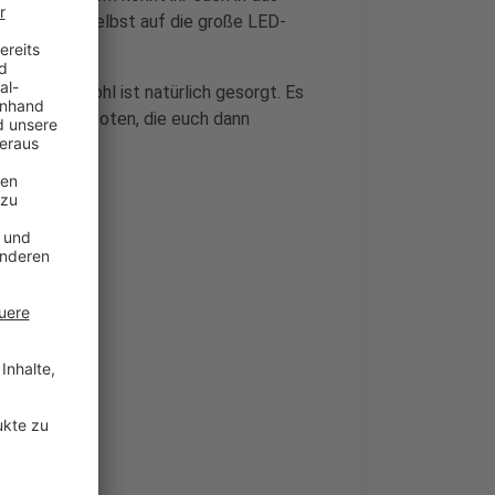
uf Wunsch selbst auf die große LED-
leibliches Wohl ist natürlich gesorgt. Es
reisen angeboten, die euch dann
.