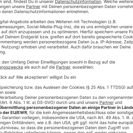
02.02. Miljö Konzert
03.02. Mo-Torres Konzert
05.02. Carnevalssitzung mit: Brings, Kuhl un de Gäng,
06.02. Carnevalssitzung mit: Stadtrand, Bläck Fööss, 
abends: Carnevalssitzung mit: Cat Ballou, Bläck Fööss,
07.02. Carnevalssitzung mit: Fiasko, Bernd Stelter, H
08.02. Carsalla Konzert
10.02 Domstürmer Konzert
11.02. Carnevalssitzung mit: Brings, Cat Ballou, Kuhl 
abends: Carnevalssitzung mit: Bläck Fööss, Cat Ball
12.02. Carnevalssitzung mit: Domstürmer, Cat Ballou, 