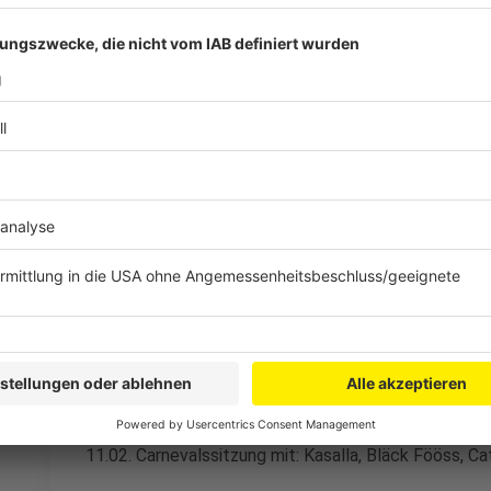
Und hier die Bonner Termine:
30.01. Carsalla Konzert
31.01. CatCar – Cat Ballou Konzert
01.02. Miljö Konzert
04.02. Mo-Torres Konzert
05.02. Carnevalssitzung mit: Mo-Torres, Lupo, Cat Bal
06.02. Carnevalssitzung mit: Bläck Fööss, Miljö, Brings
07.02. Carnevalssitzung mit: Bernd Stelter, Höhner, Br
09.02. Domstürmer Konzert
10.02. Carsalla Konzert Zusatzshow
11.02. Carnevalssitzung mit: Kasalla, Bläck Fööss, Ca