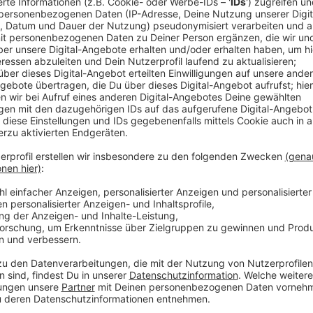
David Guetta hat eine neue Single, Die heißt "If You 
zusammen mit Mistajam und John Newman rausgebrach
tanzbare Version von Whitney Houstons Klassiker.
Anzeige
Wir benötigen Ihre Z
den YouTube Video
laden!
Wir verwenden einen S
Drittanbieters, um V
einzubetten. Dieser Servi
Ihren Aktivitäten sammeln.
die Details durch und s
Nutzung des Service zu, 