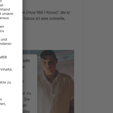
Really Love Me (How Will I Know)", die er
t hat. Das Ganze ist eine schnelle,
ustimmung, um
-Service zu
ervice eines
ideoinhalte
ce kann Daten zu
 Bitte lesen Sie
timmen Sie der
um dieses Video