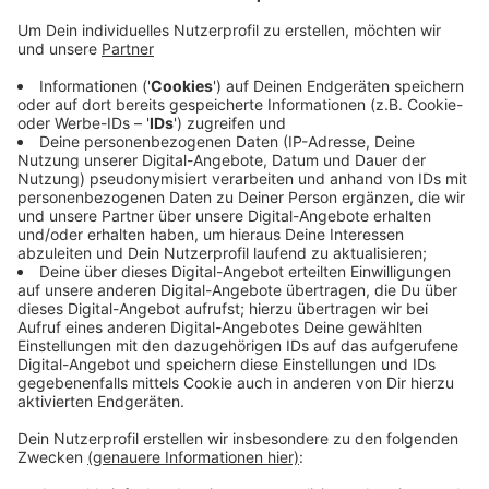
Anzeige
Mit der Demo wollen die betroffenen Kunden
erreichen, dass die Autohersteller Fiat und Suzuki die
Autos trotzdem ausliefern. Gleichzeitig bedanken sich
die Menschen bei den Autoherstellern, die bereits ihre
Hilfe zugesichert haben, so Rolf Bodewig, der Gründer
der Facebookgruppe „Dirkes Opfer“. 150 Dirkes-
Beschäftigte sind bereits mit sofortiger Wirkung
freigestellt worden. Zurück bleiben noch rund 70
Mitarbeiter am Standort in Braunsfeld.
Anzeige