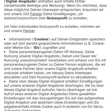
Finanzwelt. Hier geht`s zu unserer Übersicht!
Anzeige
Die Taschen sind gepackt, Blumen gegossen, die
Katze versorgt: Die Sommerferien haben bei uns
begonnen. In der aktuellen Krise unter ganz
besonderen Bedingungen und Schutzmaßnahmen. So
verfolgt die neue Corona-Warn-App des Robert-Koch-
Instituts in Deutschland anonym mögliche Corona-
Kontakte. Dafür muss Euer Bluetooth am Handy
eingeschaltet sein. So könnt Ihr helfen, eine starke
Ausbreitung des Virus frühzeitig zu entdecken und zu
verhindern. Außerhalb von Deutschland klappt das
noch nicht, daran wird aber gearbeitet. In vielen
Bereichen können Euch weitere Apps gerade im Urlaub
unterstützen. Finanzexperte Maximilian Blusch: