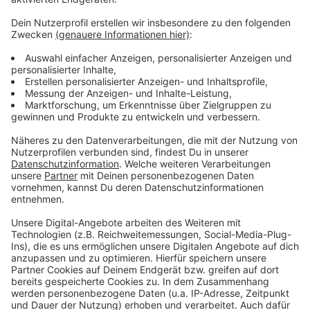
„Manche Sparkasse oder Bank hat hierzu ein richtig
gutes Angebot. Mir selbst liegt zum Beispiel viel daran,
auf einen Blick alles Wichtige zu Gesundheit, Fitness,
Kultur und Ernährung bei mir zu haben, auch im
Urlaub. Und genau das finde ich kompakt im Netz bei
meinem Institut. So kann ich schnell mein Programm
für interessante Orte im Urlaub zusammenstellen, mir
eine digitale Einkaufslise machen und leckere Rezepte
raussuchen. Natürlich kommt auch das Thema
Finanzen nicht zu kurz. So könnt Ihr zum Beispiel
Bezahlverfahrenim Internet kennenlernen oder Eure
Kreditkarte digitalisieren – damit Ihr sie auf dem
Smartphone im Urlaub immer dabeihabt und damit
prima mobil und ohne Bargeld bezahlt. Am besten Ihr
meldet Euch vor dem Urlaub noch schnell fürs Online-
Banking an, um es im Urlaub direkt auszuprobieren.
Damit habt Ihr auch in Griechenland, Spanien oder
Italien die Finanzen auf Eurem Smartphone oder