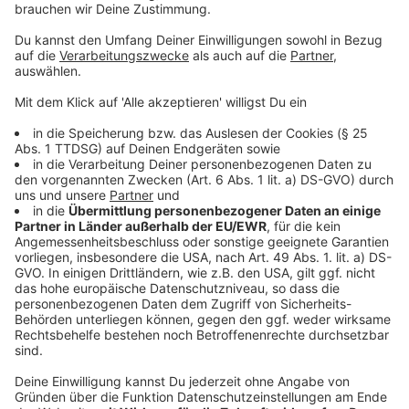
Tablett immer im Blick. Mit speziellen Reise-Apps Eurer
Sparkasse oder Bank seid Ihr weltweit gut informiert:
Welches das richtige Zahlungsmittel für Euer Reiseland
ist, wie viel Geld Ihr ins Land mitbringen dürft, wo Ihr
am besten umtauscht, was es kostet, welche
Kreditkarten akzeptiert werden und wo der nächste
Geldautomat ist. Richtig hilfreich finde ich auch die
Reise- und Sicherheitshinweise, etwa zur
Krankenversicherung mit medizinischen Hinweisen im
Urlaubsland.“
Viele Möglichkeiten also bei Eurem Geldinstitut. Und
das Beste: Das Rumstöbern bei den vielen Themen
kostet keinen Cent.
Weitere Informationen findet Ihr hier:
https://www.bundesregierung.de/breg-
de/themen/corona-warn-app