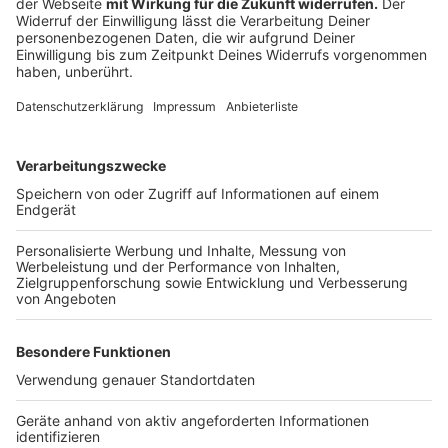
https://www.sparkasse-
koelnbonn.de/de/home/aktionen/bleib-gesund-.html
https://www.sparkasse-
koelnbonn.de/de/home/privatkunden/banking-und-
bezahlen/banking-angebot/sparkassen-app.html
https://www.sparkasse-
koelnbonn.de/fi/home/produkte/banking-und-
software/apps-und-software/s-weltweit-app.html
Anzeige
Alle Finanztipps auf einen Blick:
Anzeige
Hier gibt`s nochmal alle Finanztipps zum