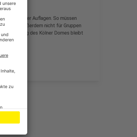
gsräume - unter Auflagen. So müssen
inlass ist außerdem nicht für Gruppen
urmbesteigung des Kölner Domes bleibt