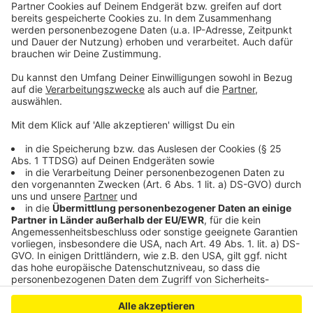
für Jedermann und -frau!
https://freizeit-tandems.de/
Silbernetz-Telefon:
Geschaltet für jeden ab 60
Jahren, der einfach mal reden will. Bundesweit,
kostenlos, anonym und vertraulich. Rufnummer: 0800 -
4 70 80 90 (täglich von 8 Uhr bis 22 Uhr).
www.silbernetz.org
Anzeige
Anzeige
Anzeige