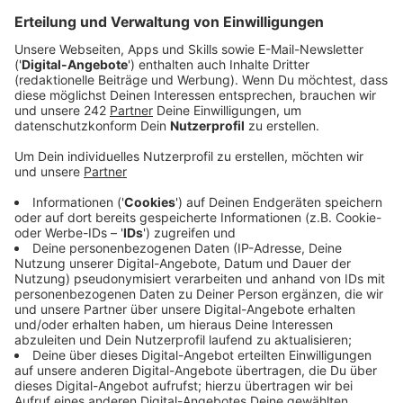
drücken - einfach nur, um jemanden zum Reden zu
haben.
Veröffentlicht:
Mittwoch, 18.01.2023 11:40
Anzeige
Vor allem zwischen Weihnachten und Neujahr ist genau
das besonders häufig passiert - allein bei den
Maltesern in NRW rund 2.500 Mal passiert. Das heißt:
Mehr als die Hälfte Notrufe waren aus Einsamkeit.
Wollt ihr helfen? Seid Ihr selbst oder jemand in Eurer
Familie betroffen? Oder kennt Ihr jemanden, dem es
so geht? Wir haben für Euch Anlaufstellen in Köln
gesammelt, wo es Hilfe für einsame Menschen gibt.
Und ehrenamtlich Helfende werden immer gebraucht!
Verein Freunde alter Menschen e.V.:
Angeboten