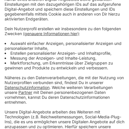
werden persönliche Besuchsdienste oder “Besuche
per Telefon”.
www.famev.de
Malteser Besuchs- und Begleitungsdienste:
Die
Malteser sind immer auf der Suche nach
ehrenamtlicher Unterstützung für ihr Team. Melden
könnt Ihr euch telefonisch unter 02242 - 9220 417,
per
Mail
oder über die
Seite
der Malteser.
Kölsche Hätz:
Hier werden "Nachbarn an Nachbarn"
vermittelt. Zum Beispiel als Gesprächspartner oder als
Gesellschaft bei Spaziergängen oder kleineren
Unternehmungen. Kölsch Hätz-Standorte gibt es in 13
Kölner Stadtteilen.
www.koelschhaetz-im-veedel.de
SeniorenNetzwerke der Veedel: G
ibt es mittlerweile
seit 20 Jahren. Unter diesem
Link
findet Ihr eine
Sammlung der Netzwerke der einzelnen Veedel.
Freizeit-Tandems:
Vermittelt wird Freizeitbegleitung