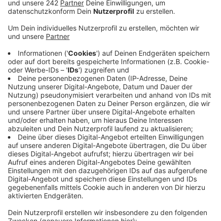
Krankenhaus mit den hohen Temperaturen in
Zusammenhang stehen oder ob Hinweise auf ein
Fremdverschulden vorliegen.
Veröffentlicht:
Mittwoch, 08.07.2026 17:55
Anzeige
Das Krankenhaus bestätigt die Zahl der Todesfälle,
betont jedoch, dass diese für eine Klinik mit vielen
älteren und schwer kranken Patienten nicht
ungewöhnlich sei.
Auch in Köln verzeichnete der Rettungsdienst deutlich
mehr Einsätze. Zudem starben am Wochenende mehr
als 100 Menschen – nach Angaben der Polizei deutlich
mehr als üblich. Ob die Hitze tatsächlich die Ursache
dafür war, kann erst nach Abschluss der medizinischen