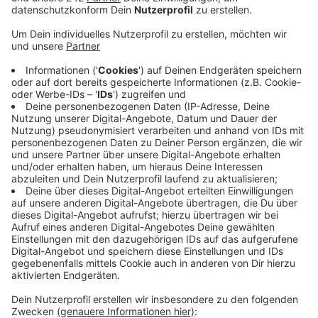
Veröffentlicht:
Mittwoch, 10.06.2020 07:38
Anzeige
Außerdem kommen die Bundesliga-Stadien in
Gelsenkirchen und Düsseldorf in Frage. Eine offizielle
Bestätigung des Deutschen Fußball-Bundes zu einer
Bewerbung aus NRW steht noch aus. Außerdem hat
sich auch der Großraum Frankfurt um die Austragung
beworben. Der Wettbewerb war wie die Champions
League wegen der Corona-Pandemie im März mitten
im Achtelfinale unterbrochen worden. Jetzt sollen alle
noch ausstehenden Partien Mitte und Ende August in
einer Region ausgetragen werden.