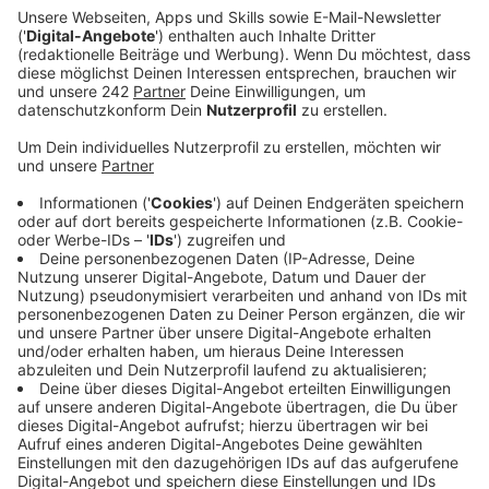
Waldstück gelaufen sein. Die Polizei hat bis in den
Abend hinein mit einem Großaufgebot an
Einsatzkräften nach dem Mann gesucht und
fahndet noch immer.
Veröffentlicht:
Dienstag, 17.06.2025 08:20
Anzeige
Dabei kamen auch Spürhunde und ein
Polizeihubschrauber zum Einsatz. Allerdings ohne
Erfolg. Aktuell suche man weiter mit Hilfe des
Streifendienstes nach dem Mann, sagte uns ein
Polizeisprecher am Morgen.
Der gesuchte Mann ist circa 1,70 - 1,80 Meter groß
und hat kurze dunkle Haare. Er soll ein schwarzes T-
Shirt, dunkelblaue Jeans und weiße Schuhe der Marke