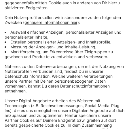
Adidas getragen haben. Außerdem trägt er einen
Dreitagebart. Er hat eine Narbe auf dem linken
Unterarm und an der linken Hand und auf dem rechten
Oberarm eine Stern-Tätowierung.
Hier könnt ihr euch
Bilder des Gesuchten ansehen.
Von dem 38-Jährigen soll laut erster
Polizeieinschätzung keine Fremdgefährdung ausgehen.
Trotzdem empfiehlt die Polizei dringend, dass ihr,
wenn ihr ihn sehen solltet, auf eure eigene Sicherheit
achtet. Das heißt, versucht nicht den Mann
selbstständig anzusprechen, zu stellen oder auf
eigene Faust zu verfolgen. Informiert bei verdächtigen
Beobachtungen nur umgehend die Polizei - über den
Notruf 110.
In der Forensik in Porz sind psychisch kranke
Straftäter untergebracht. (RO|KS|Archivbild)
Anzeige