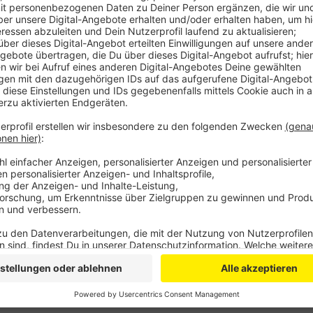
Seit Ende Mai liegt die Sieben-Tage-Inzidenz bei uns
dass bis zu 500 Fans am Samstag und Sonntag in die
Europäische Handballföderation.
Deutsche Vereine sind aber nicht mehr dabei, der de
SG Flensburg-Handewitt sind bereits im Viertelfinal
Anzeige