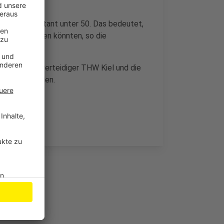
 in Köln konstant unter 50. Das bedeutet,
 Halle kommen könnten, so die
utsche Titelverteidiger THW Kiel und die
e ausgeschieden.