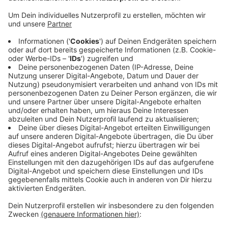
Anzeige
"Das ist ein wichtiges Signal", sagt Serap Güler,
Bundestagsabgeordnete für Köln. Laut ihr stärkt das
das kulturelle Erbe und auch die historischen
Wahrzeichen in Köln. An der Galopprennbahn soll mit
der Förderung einiges saniert werden. Mit 700.000
Euro für den Bayenturm soll dieses historische
Bauwerk erhalten bleiben. Laut Güler kann er so
weiterhin seine Rolle als Bildungs- und Begegnungsort
haben. (MH|FJW|Symbolbild)
Anzeige