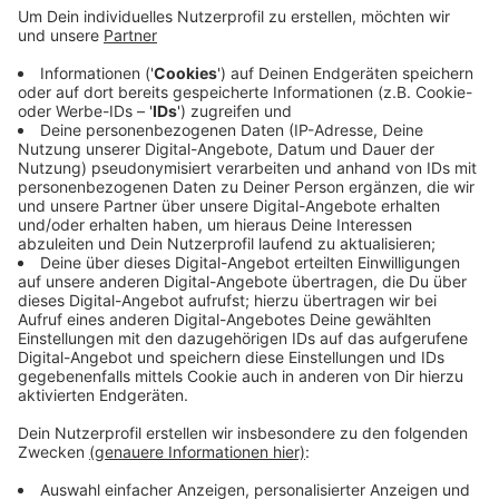
und Flammen im Erdgeschoss.
Veröffentlicht:
Dienstag, 18.06.2019 07:08
Anzeige
Die Einsatzkräfte waren nach wenigen Minuten da und
konnten das Feuer schnell löschen. Nur die Fassade
wurde beschädigt. Wie der Brand entstanden ist, ist
unklar. Die Polizei ermittelt.
Anzeige
Anzeige