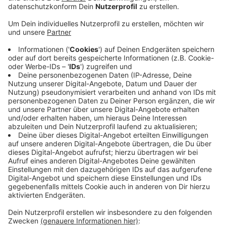
Anzeige
Das Stadtentwicklungsministerium in Berlin
unterstützt damit eine klimagerechte Entwicklung. Es
geht um die Fläche, die eigentlich mal für die
Stadtautobahn Niehler Gürtel geplant war. Die Fläche
an der KVB-Linie 13 zwischen Merheimer und
Amsterdamer Straße soll ein zusammenhängender
Park werden: Das hat der Stadtrat vor sechs Jahren
beschlossen.
Der Bund fördert den Umbau eines Teils des GrünZugs.
Konkret will die Stadt hier Flächen entsiegeln, und die
vorhandenen Grünflächen verbessern. Die Grünen im
Stadtrat versprechen sich Klimaschutz und mehr
Lebensqualität durch das Projekt.
Anzeige