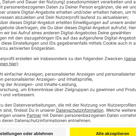
Laura Potting
Von Null auf Potting: "Deftige
Anzeige
Es gibt diese Dinge im Leben, die können uns zur Weiß
Schneefall. Eiskratzen am frühen Morgen. Leute, die
seltsame Wörter benutzen. Wo andere sich vor Verz
ziehen oder ihren Kopf gegen die Wand hauen wollen
Potting ein Karussell los. Irgendwo zwischen wirren
Alltagsbeobachtung. Ein bisschen ausgeflippt, meist
Anzeige