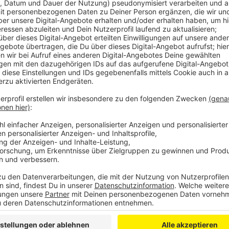
Laura Potting
Von Null auf Potting: "Wechse
Anzeige
Es gibt diese Dinge im Leben, die können uns zur Weiß
Schneefall. Eiskratzen am frühen Morgen. Leute, die
seltsame Wörter benutzen. Wo andere sich vor Verz
ziehen oder ihren Kopf gegen die Wand hauen wollen
Potting ein Karussell los. Irgendwo zwischen wirren
Alltagsbeobachtung. Ein bisschen ausgeflippt, meist
Anzeige