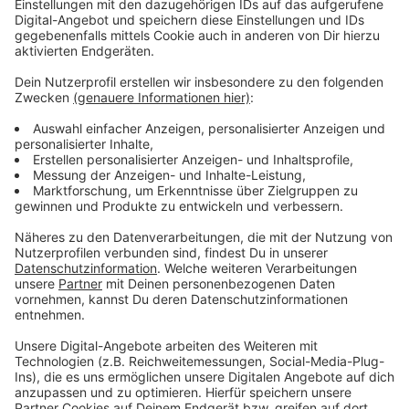
Anzeige
Sieg für die Fans
Anzeige
Nach dem Auswärtssieg der Fortuna im Sportpark
Höhenberg vor 4.100 Zuschauern war Kapitän und
Torschütze Hamdi Dahmani sehr glücklich:
„Endlich. Es war Zeit. Es waren in den letzten
Jahren immer sehr enge Spiele, aber wir haben
jetzt mittlerweile eine starke Comeback-
Mentalität. Der Sieg ist vor allem für die Fans,
die haben lange darauf gewartet und das Derby
hat eine enorme Bedeutung für sie.“