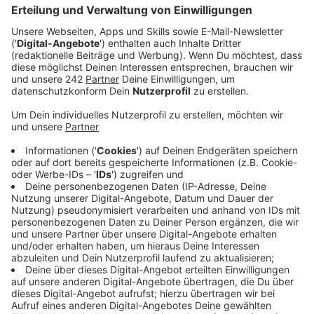
Sieg gegen Viktoria seit 2013 geholt. Dieser
bedeutet gleichzeitig das Erreichen des
Halbfinales im Landespokal.
Veröffentlicht:
Mittwoch, 27.03.2019 07:18
Anzeige
Der Siegtreffer für die Fortuna fiel dabei erst in der
Nachspielzeit. Viktoria-Trainer Patrick Glöckner war
nach dem Spiel trotz der Niederlage alles andere als
unzufrieden mit der Leistung seines Regionalligisten:
„Wir haben das komplette Spiel domniert und
kontrolliert, alle Dinge, die wir uns vorgenommen
hatten, haben gegriffen. Das war eine
überragende Partie.“