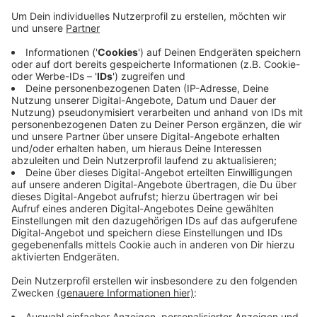
Anzeige
Im Südstadion konnte die Fortuna durch einen
Distanzschuss von Mittelfeldspieler Brandenburger
den Rückstand noch ausgleichen. Das Team liegt
damit jetzt auf Rang vier.
Drittligist Viktoria Köln spielt am Sonntagmittag
gegen den FC Ingolstadt 04. Für die Partie im
Sportpark Höhenberg sind 300 Zuschauende
zugelassen. Anpfiff ist um 14 Uhr.
Anzeige