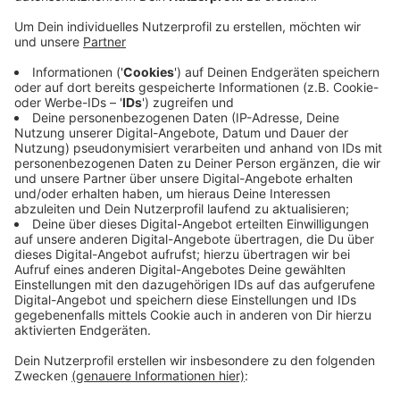
Veröffentlicht:
Dienstag, 19.01.2021 13:32
Anzeige
Die Frau ging durch den Ausgang für anmeldefreie
Waren, einer Zollmitarbeiterin fiel aber auf, dass
sich in der Sporttasche etwas bewegte. Die Frau
habe die Tiere für 3.300 Euro in der Türkei gekauft.
Da sie versucht habe, die Hunde am Zoll vorbei zu
schmuggeln, habe man gegen sie ein
Steuerverfahren eingeleitet, außerdem musste sie
über 1.000 Euro zahlen.
Anzeige