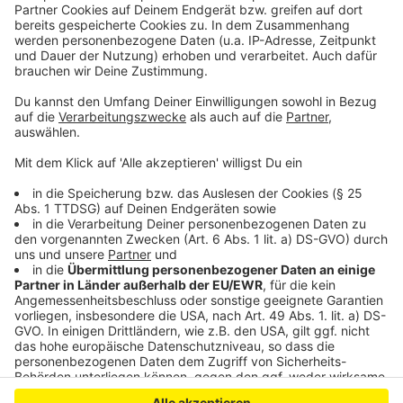
Oberbürgermeisterin Henriette Reker hat sich
zufrieden über den Verlauf des Straßenkarnevals
gezeigt. Die bisherige Bilanz zeige, dass bis auf wenige
Ausnahmen wirklich der Zug und der Spaß im
Mittelpunkt der Jecken stand, nicht nur der Alkohol.
Der Rosenmontagszug sei ein schöner Erfolg
gewesen.
Anzeige
Anzeige
Anzeige