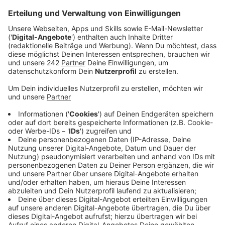
Veröffentlicht:
Montag, 04.03.2019 13:33
Anzeige
Der Zug kam einigermaßen pünktlich und noch vor
Einbruch der Dunkelheit ins Ziel. Aus dem
angekündigten Orkan wurde ein laues Lüftchen mit
Sonnenschein.
Auch die Einsatzkräfte berichten von einem
vergleichsweise ruhigen Rosenmontag: Es seien auch
keine betrunkenen Jugendlichen in Gewahrsam
genommen worden. Die Kölner Verkehrsbetriebe
hatten keine Störungen oder besondere
Vorkommnisse zu melden.
Lediglich die Kölner Feuerwehr musste an 18 Stellen
den Zugweg vor dem Wind nachträglich schützen.