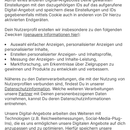
Was die Besucherzahlen angeht, sagt das
Festkomitee, dass viele später zum Zugweg
gekommen sind. Im Laufe des Tages sei es aber voller
als im letzten Jahr gewesen.
Genaue Zahlen von Polizei und Feuerwehr stehen zwar
noch aus. Jedoch bestätigten Polizei und Feuerwehr,
dass auch die Nacht ausgesprochen ruhig verlief. Laut
Stadt liegen die Einsatzzahlen des Rettungsdienstes
knapp unter denen des Vorjahres.
Anzeige
Auch Reker mit positivem Fazit
Anzeige