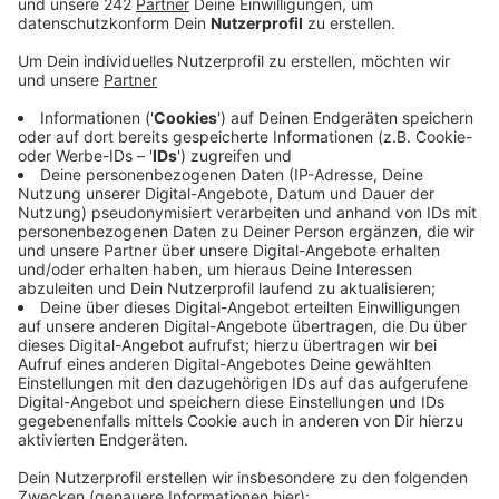
werden.
Veröffentlicht:
Samstag, 30.11.2019 09:46
Anzeige
Sie sollen zu einer Diebes- und Hehlerbande gehören,
die im Verdacht steht im Sommer rund um Kölner
Campingplätze viele Räder gestohlen und dann nach
Rumänien geschafft zu haben.
Die Kölner Staatsanwaltschaft hat das Verfahren
jetzt übernommen, deshalb werden auch über 50
wahrscheinlich gestohlene Räder nach Deutschland
gebracht.
Kölner und rumänische Polizeibehörden hatten die
Diebesbande im Oktober zerschlagen und ihren
mutmaßlichen Anführer in Köln festgenommen.