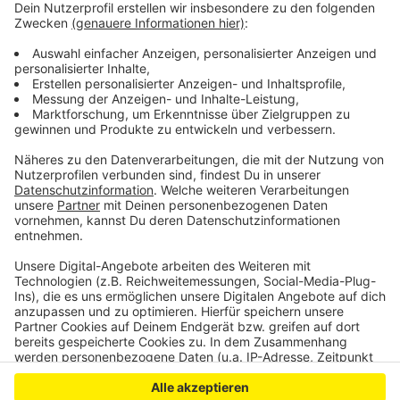
mehr Fläche für Menschen und Fahrradverkehr.
Deswegen haben wir das Motto „Kölle kritt dr
Kollaps – mieh Platz för Rädcher“ gewählt.“
Einige Fahrradinitiativen nahmen deshalb auch am
Geisterzug teil. Bilder vom Geisterzug findet ihr
hier
.
Anzeige
Anzeige
Anzeige