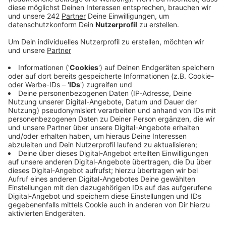
Veröffentlicht:
Samstag, 02.03.2019 11:23
Anzeige
Mit beim traditionellen Umzug waren wieder einige
tausend Teilnehmer und viele Zuschauer am
Straßenrand. Jahr für Jahr ist der Geisterzug auch eine
Demonstration mit politischer Botschaft. Am Samstag
ging es um die Verkehrssituation in der Stadt, wie uns
Organisator Ralf Zinkel im RK-Interview sagte.
„Wir haben nach der letzten Session überlegt,
welches Motto man in diesem Jahr umsetzen
könnte. Da haben wir uns für das Thema
Hambacher Forst entschieden, ein großes
Thema mit bundesweiter Aufmerksamkeit. Aber
wir brauchen in dieser Stadt weniger Autos und