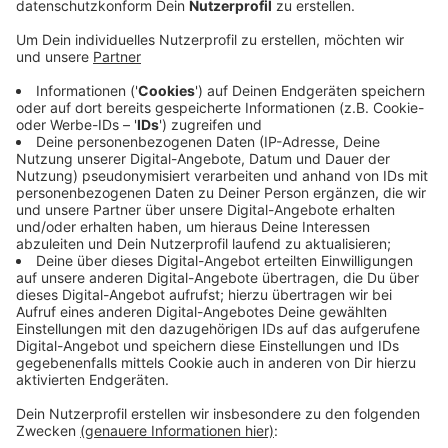
Veröffentlicht:
Sonntag, 29.09.2019 10:06
Anzeige
Parallel zur Pflanzen-Verschenk-Aktion hat es Tipps
für das richtige Einpflanzen und die Pflanzenpflege
gegeben. Mit der Aktion wollen die Alexianer die
öffentlichen Gärtner in Köln dabei unterstützen, dem
Klimawandel zu trotzen.
Die Verteilung fand in Deutz statt, weil dort laut den
Alexianern, ein bundesweites Projekt angesiedelt ist,
das sich mit Klimavorsorge durch urbanes Grün
beschäftigt.
Anzeige