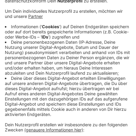
Straßenschacht.
Veröffentlicht:
Freitag, 22.03.2019 15:11
Anzeige
Kurz vor 14 Uhr ging der Notruf ein. Eine Autofahrerin
war beim rückwärts Einparken in einen offenen
Gullischacht gefahren und stecken geblieben. In
diesem befand sich der 21-jährige Kanalarbeiter, der
jetzt nicht mehr rauskam. Mithilfe eines Wagenhebers
und einem Brett konnten die Beamten das Auto aus
dem Gullischacht heben und somit den Kanalarbeiter
wieder befreien.
Anzeige