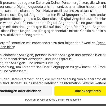
Anzeige
Eigentlich sollte das Festival „Literatur in den Häus
wurde dann wegen Corona aber verschoben. Es sollt
in den Häusern der Stadt“ im November stattfinden.
abgesagt werden. Wegen der Corona-Pandemie ist das
wären die persönlichen Begegnungen von Künstlern u
kommenden Jahr soll "Literatur in den Häusern der St
Häusern der Stadt" im November stattfinden.
Anzeige