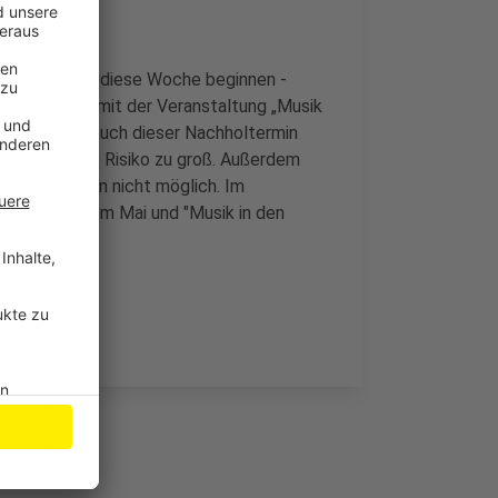
ern der Stadt" diese Woche beginnen -
e zusammen mit der Veranstaltung „Musik
 Jetzt muss auch dieser Nachholtermin
 finanzielle Risiko zu groß. Außerdem
nd Besuchern nicht möglich. Im
adt" wieder im Mai und "Musik in den