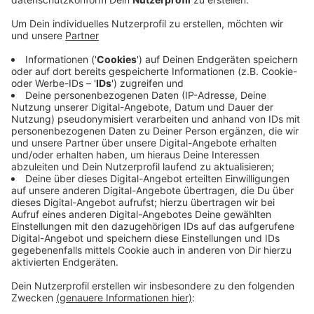
für Rassismus!" steht darauf. Die gab es 2020
schon einmal.
Veröffentlicht:
Sonntag, 10.08.2025 08:53
Anzeige
Fast 20.000 Fahnen existieren schon gedruckt - und
es sollen mehr werden. Die Fahnen können alle
Kölnerinnen und Kölner kaufen, den Verein Klare Kante
Cologne damit unterstützen und ihre Position an ihrem
Fenster, Balkon oder am Fahnenmast damit zeigen.
Mehr Infos zur Fahnenaktion und wo ihr die Fahnen
kaufen könnt, findet ihr
hier
. (MH|FJW|Archivbild)
Anzeige