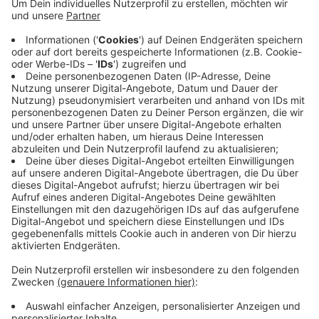
Bei den Krefeld Pinguinen hat der Kölner Eishockey-
Club am Abend mit 6:0 gewonnen, zwei Treffer
machte Haie-Verteidiger Maury Edwards. Für die Haie
war es der zweite Sieg im dritten Saisonspiel. Schon
am Sonntag müssen die Haie wieder ran, nämlich
zuhause gegen Augsburg. Los geht's hier um 19 Uhr in
der LANXESS arena.
Anzeige
Anzeige