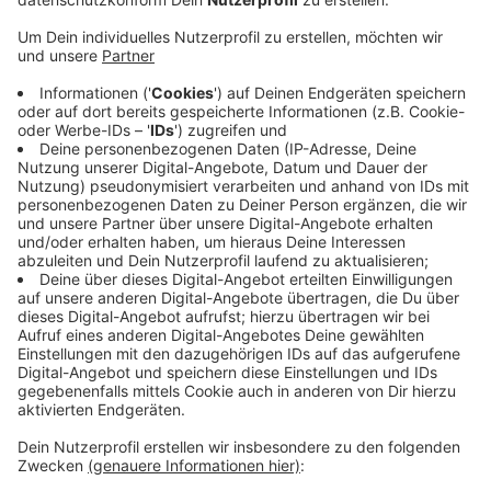
Anzeige
Damit besteht laut Stadt für die städtischen
Dienststellen, alle Trägerinnen und Träger,
Partnerinnen und Partner sowie Unternehmen, mit
denen die Stadtverwaltung zusammenarbeitet,
Planungssicherheit. Die Stadt könne nun die für das
kommende Jahr geplanten Aufgaben und Projekte
umsetzen, die Genehmigung rechtzeitig vor dem
Jahresende sei eine wirklich gute
Weihnachtsbotschaft. Der genehmigte Etat sieht
auch ein Investitionsvolumen in Höhe von 938,1
Millionen Euro vor.
Anzeige