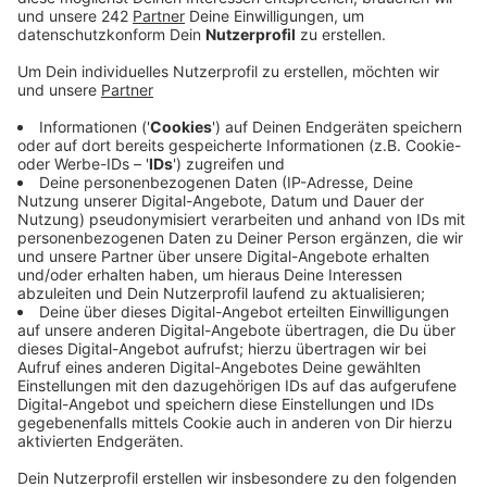
Verwaltung die vielen Reisebusse, die Köln in der
Adventszeit ansteuern, an der Messe in Deutz
halten lassen und die Touristen mit einem
Busshuttle in die Innenstadt bringen. Dafür gibt es
viel Kritik.
Veröffentlicht:
Mittwoch, 10.06.2020 17:33
Anzeige
Bis zu 300 Touristenbusse steuern Köln pro Tag in der
Adventszeit an. Für die Geschäfte und
Weihnachtsmärkte in der City sind dies wichtige
Kunden. KölnTourismus und FDP kritisieren deshalb die
Pläne der Verwaltung massiv. Über eine eigene
Busspur auf der Deutzer Brücke sollen die
Shuttlebusse Köln-Besucher von der Messe bis zum
Heumarkt bringen. Die Kritiker befürchten, dass es