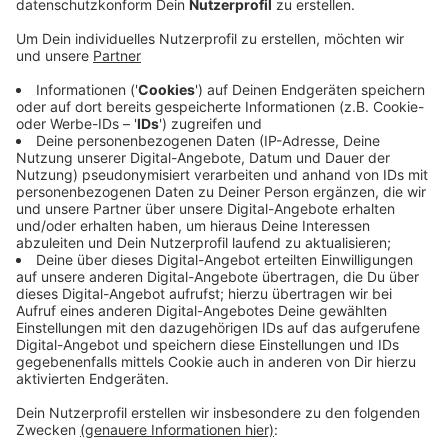
Anzeige
Alle paar Wochen finden dazu größere und kleiner
Veranstaltungen statt und zwar unter dem Motto
"Lebens(t)räume erobern". Im Mittelpunkt aller
Veranstaltungen stehen Menschen mit geistiger und
mehrfacher Behinderung. Die Lebenshilfe Köln will ihr
Jubiläumsjahr und die damit verbundenen
Veranstaltungen auch nutzen, um einen kritischen Blick
darauf zu werfen, wo die Beteiligung von Menschen
mit Behinderung noch verbessert werden kann. Alle
Infos zum Jubiläum und den Veranstaltungen könnt Ihr
hier
nachlesen.
Anzeige