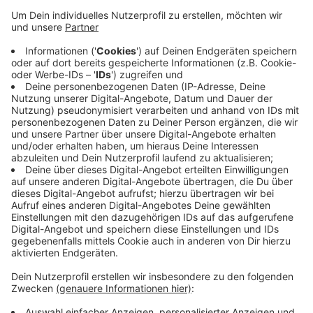
Anzeige
Der Verein „
Run & Ride for Reading“
richtet an Kölner
Schulen sogenannte Leseclubs ein. Gemeint sind
Räume in Schulen, in denen Kinder in ihrer Freizeit lesen
können, denn viele Kinder aus sozial schwächeren
Familien haben zu Hause nicht die Möglichkeit. 100
Leseclubs gibt es bereits im Raum Köln-Bonn, 150
müssen laut „Run & Ride for Reading“ noch folgen.
Deshalb bittet der Verein um Mithilfe durch Spenden.
Anzeige