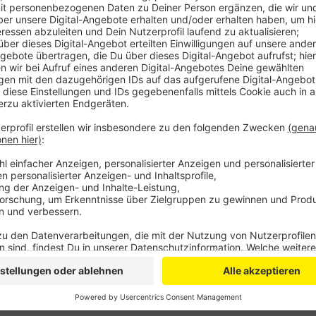
Der 35-Jährige soll den Garten- und Landschaftsbau
Gärtner rief die Polizei, diese umstellte dann das H
Sicherheit. Wenig später kam der Tatverdächtige aus
widerstandslos festnehmen. Er wird derzeit vernom
ermittelt.
Anzeige