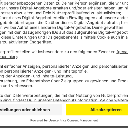
Die beiden Männer müssen sich jetzt in einem Straf
und Beamten beschlagnahmten außerdem Geldbörsen
benachbarten Stand stellten die Einsatzkräfte über
offensichtlich von äußerst minderwertiger Qualität.
Anzeige