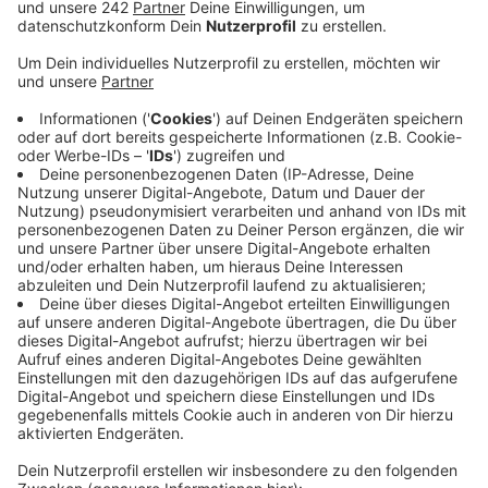
Veröffentlicht:
Samstag, 07.02.2026 10:07
Anzeige
Die Reparaturen würden nach Wichtigkeit der Straßen
erfolgen und das ganze Jahr über laufen. Durch Frost
und Feuchtigkeit entstehen vor allem dort
Schlaglöcher, wo es schon Schäden im Asphalt gibt,
sagt der Stadtsprecher. Wenn ihr Schlaglöcher seht,
die euch besonders groß und gefährlich erscheinen,
könnt ihr sie bei der Schlagloch-Hotline der Stadt
melden:
0221 / 221-38141
Montag bis Donnerstag, 7 bis 16 Uhr, Freitag, 7 bis 12
Uhr