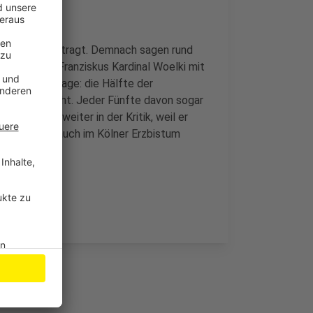
Umfrage beauftragt. Demnach sagen rund
 dass Papst Franziskus Kardinal Woelki mit
bnis der Umfrage: die Hälfte der
stritt gedacht. Jeder Fünfte davon sogar
 Der steht weiter in der Kritik, weil er
llem Missbrauch im Kölner Erzbistum