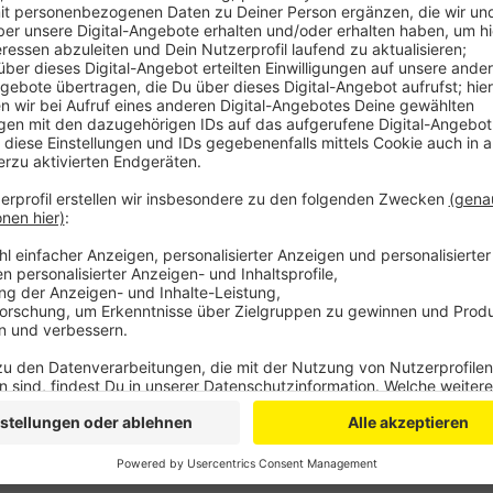
Anzeige
Die BILD-Zeitung hatte das INSA-Institut mit der 
61 Prozent der katholisch Gläubigen in Deutschland,
sofortiger Wirkung abberufen soll. Ein weiteres Erge
katholischen Menschen hat schon an einen Kirchenau
ausdrücklich wegen des umstrittenen Kölner Kardinals.
vor einem Jahr ein Gutachten zum Umgang mit sexue
nicht veröffentlicht hatte.
Anzeige