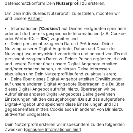
Veröffentlicht:
Dienstag, 27.08.2019 07:33
Anzeige
Die Polizei spricht von einem deutlich zweistelligen
Rückgang der Drogenkriminalität auf dem Platz und
führt das auf ihre erhöhte Präsenz dort zurück. Auch
die bürgerschaftliche und künstlerische Belebung
trägt aus Sicht der CDU zu den positiven
Veränderungen auf dem Ebertplatz bei. Die Fraktion
will aber die geplante Videoüberwachung dort schnell
umsetzen. Diesem Projekt sollte oberste Priorität
eingeräumt werden.
Anzeige