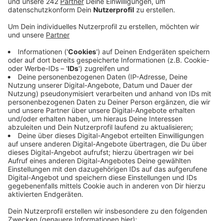
haben, aber nichts sei passiert.
Veröffentlicht:
Dienstag, 28.04.2026 18:26
Anzeige
Wir haben bei der Stadt Köln nachgefragt und die teilt
mit, sie habe eine Firma mit der
Müllbeseitigung beauftragt. Gestern soll es
losgegangen sein. Weitere Bereiche sollen jetzt
eingezäunt werden, um das Wegwerfen von Müll zu
erschweren. Einige Grundstücke gehören allerdings
nicht der Stadt Köln, auf ihnen stehen noch Betriebe
oder sie befinden sich in Privateigentum. Bußgelder zu
verhängen gestalte sich als schwierig, weil selten
nachzuweisen ist, wer genau der Verursacher ist und
den Müll illegal ablegt. Etwa zwei Beschwerden pro
Woche gehen alleine beim Marktamt ein. (FW|TS)