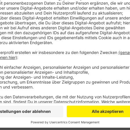
Anzeige
Der Mann ist gestürzt und hat sich laut Polizei dabei
Zeugen berichten, soll der Autofahrer mit hoher Ges
sein, ohne sich um den verletzten Radfahrer zu kümm
sich bei der Polizei melden.
Anzeige