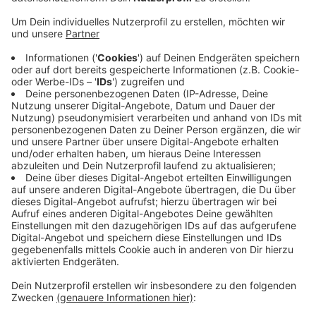
Anzeige
Die Fahrerin oder der Fahrer soll am Samstagabend
auf dem Deutzer Ring den Unfall verursacht haben.
Nach Polizei-Angaben habe der weiße Mercedes
ein Auto rechts überholt und sei dicht davor wieder
eingeschert.
Dadurch hat die überholte Autofahrerin gebremst
und zwei weitere Autos seien aufgefahren.
Einer der Beteiligten erlitt einen Knochenbruch.
Anzeige