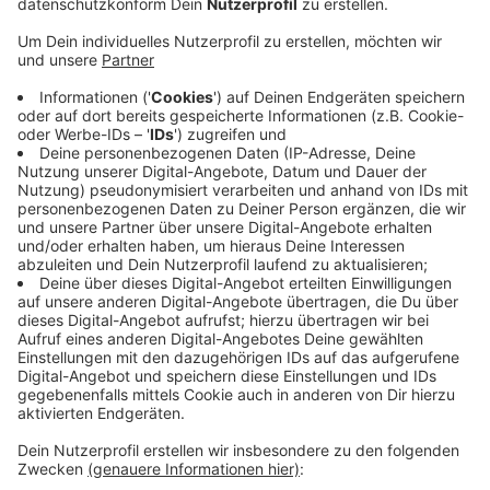
Veröffentlicht:
Sonntag, 03.11.2019 10:38
Anzeige
Zuerst wurde die Polizei nach Seeberg gerufen, wo die
gesamte Straße blockiert wurde. Auf der A57 fiel die
Hochzeitsgesellschaft dann durch Überholen auf dem
Standstreifen auf. Die Polizei konnte dem Treiben
dann auf dem Friesenplatz ein Ende setzen, nachdem
die Hochzeitsgesellschaft auf den Ringen laut
beschleunigt und gehupt hatte.
Ein Fahrer war mit einem gefälschten Führerschein
unterwegs. Gegen ihn wird jetzt ermittelt.
Anzeige