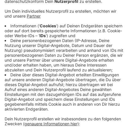
Veröffentlicht:
Mittwoch, 12.02.2020 14:12
Anzeige
An einem Mehrfamilienhaus hat einer der Einbrecher
Schmiere gestanden. Ihn hat die Polizei
festgenommen, der andere ist auf der Flucht. In
derselben Nacht hat die Polizei auch in Immendorf
Einbrecher erwischt. Der Alarm einer Grundschule an
der Godorfer Straße hatte ausgelöst. Die Polizei
umstellte das Gebäude und forderte die Einbrecher
auf, rauszukommen. Einer der Männer ist der Polizei
schon gut bekannt. Er kommt jetzt vor den
Haftrichter.
Anzeige