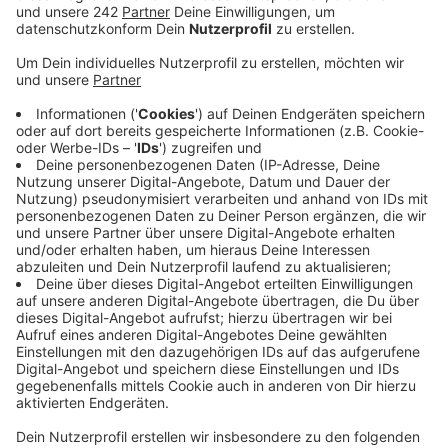
Veröffentlicht:
Donnerstag, 07.11.2024 10:19
Anzeige
Hintergrund ist, dass das normale Deutschlandticket
teurer wird und das wirkt sich auch auf die rabattierten
Tickets, wie das Schüler-Deutschlandticket in Köln
aus. 47.000 Schülerinnen und Schüler nutzen das
Ticket bei uns in Köln. Vor gut einem Jahr hatte der
Stadtrat beschlossen, das bisherige Schülerticket
gegen die Deutschland-Variante zu tauschen. Die CDU
im Stadtrat war damals dagegen. Sie spricht von einer
Fehlentscheidung des Rates und überlegt jetzt, zum
alten Schülerticket zurückzukehren. Es wird nach der
Preiserhöhung auf 38 Euro spürbar günstiger sein als
das Deutschlandticket Schule. Das VRS-Schülerticket
gilt nur im Verkehrsverbund, zu bestimmten Zeiten