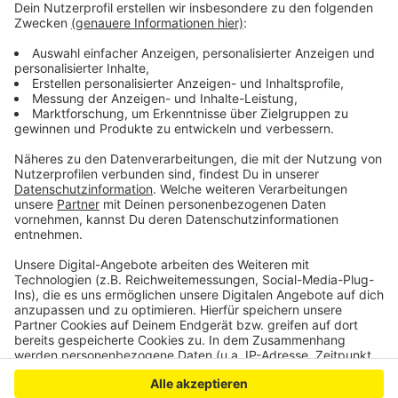
Minderjährigen verurteilt worden.
Ansprechpartner für das Erzbistum Köln:
Dr. rer. med. Emil Naumann, Tel: 01520 1642 394
Frau Hildegard Arz, Tel: 01520 1642 234
Anzeige
Anzeige
Anzeige