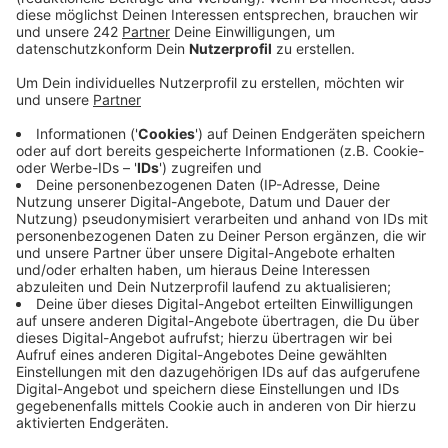
Seelsorger gearbeitet. Das Erzbistum verspricht,
den Fall lückenlos aufzuarbeiten und die
Öffentlichkeit über die Ergebnisse zu informieren.
Veröffentlicht:
Dienstag, 12.11.2019 14:30
Anzeige
Im Mai dieses Jahres war der
Interventionsbeauftragte des Bistums Münster auf
den Fall gestoßen. Das Erzbistum Köln hat daraufhin
eine Rechtsanwaltskanzlei damit beauftragt,
herauszufinden, wer dafür verantwortlich war, den
verurteilten Priester weiter als Seelsorger
einzusetzen. Anfang 2020 sollen die Ergebnisse
vorliegen und auch die Namen der Verantwortlichen
öffentlich gemacht werden. Der heute 85-jährige
Priester war 1972 und 1988 wegen Missbrauchs von