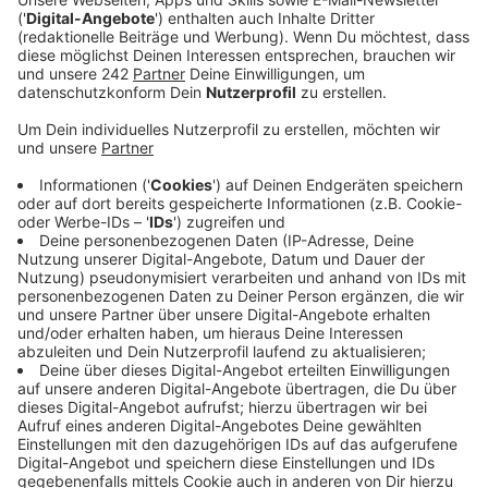
eine Schülergruppe fuhr.
Veröffentlicht:
Mittwoch, 03.06.2026 16:54
Anzeige
Der Termin am Unfallort in Hürth verlief sehr
technisch. Gemeinsam mit einem Sachverständigen
gingen die Prozessbeteiligten die Frechener Straße in
Richtung der Ampel ab. Dabei setzten sie sich auch
immer wieder in ein Auto, das dem Unfallwagen des
Angeklagten vergleichbar war. Auf diese Weise sollte
genau nachvollzogen werden, was der junge Mann zum
Zeitpunkt des Unglücks sehen konnte. Der Angeklagte
selbst war bei der Begehung anwesend, hielt sich
jedoch abseits der anderen Teilnehmer. Er starrte
während des gesamten Termins zu Boden und vermied
jeglichen Kontakt.