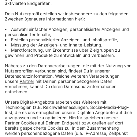
Für die Eltern der beiden Todesopfer war der Termin
an der Frechener Straße eine enorme emotionale
Belastung. Je näher die Gruppe der Ampel kam, an der
die zehnjährige Avin und der Schulbegleiter Luis
angefahren wurden, desto schwieriger wurde die
Situation für die Angehörigen. Am Ende des
Ortstermins konnten die Tränen schließlich nicht mehr
zurückgehalten werden. Das Unglück vor einem Jahr,
bei dem das Auto in die Schülergruppe fuhr, hatte weit
über Hürth hinaus für Entsetzen gesorgt. Der Prozess
vor dem Kölner Landgericht wird nach dem Ortstermin
Mitte des Monats fortgesetzt. Dann werden die
Angehörigen gehört.
Anzeige