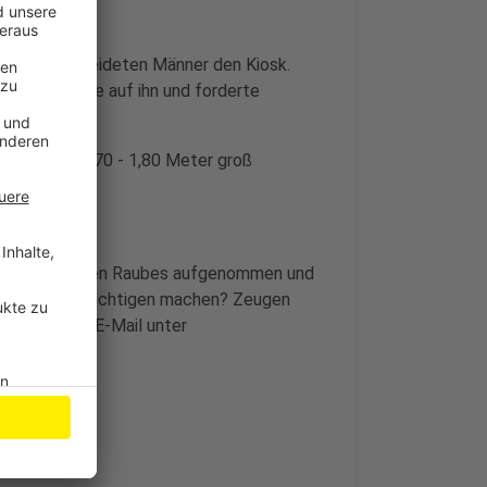
 dunkel gekleideten Männer den Kiosk.
mit der Waffe auf ihn und forderte
 und circa 1,70 - 1,80 Meter groß
 wegen schweren Raubes aufgenommen und
ben zu den Flüchtigen machen? Zeugen
-0 oder per E-Mail unter