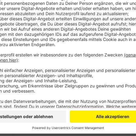
Gegen halb neun betraten die beiden maskierten und
Nach Aussage des Besitzers zielte einer der Räuber 
Bargeld.
Die Unbekannten sollen zwischen 25 und 30 Jahre alt
gewesen sein. Der Haupttäter hat blaue Augen.
Das Kriminalkommissariat 14 hat die Ermittlungen
fragt: Wer hat den Raub beobachtet und kann Anga
werden gebeten, sich unter der Rufnummer 0221 229
poststelle.koeln@polizei.nrw.de zu melden.
Anzeige